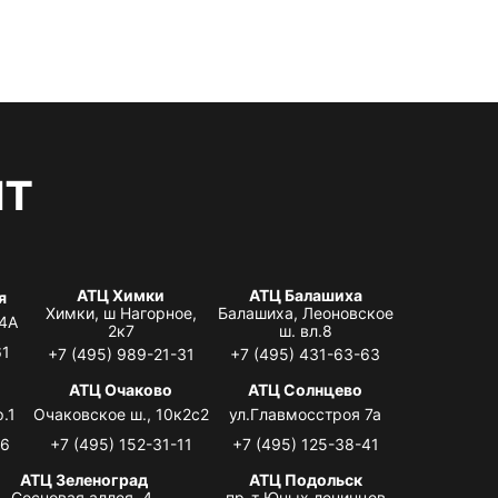
нт
АТЦ Химки
АТЦ Балашиха
я
Химки, ш Нагорное,
Балашиха, Леоновское
 4А
2к7
ш. вл.8
61
+7 (495) 989-21-31
+7 (495) 431-63-63
я
АТЦ Очаково
АТЦ Солнцево
.1
Очаковское ш., 10к2с2
ул.Главмосстроя 7а
06
+7 (495) 152-31-11
+7 (495) 125-38-41
АТЦ Зеленоград
АТЦ Подольск
Сосновая аллея, 4,
пр-т Юных ленинцев