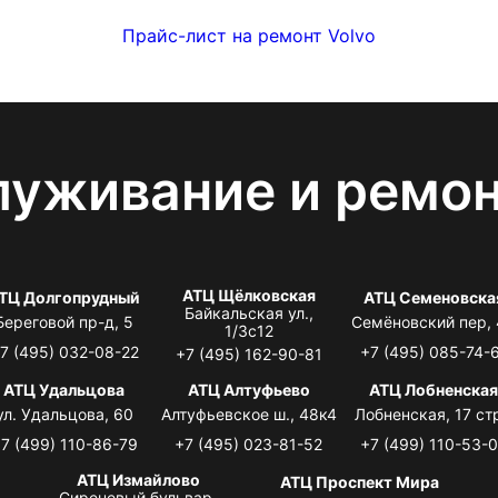
Прайс-лист на ремонт Volvo
луживание и ремо
АТЦ Щёлковская
ТЦ Долгопрудный
АТЦ Семеновска
Байкальская ул.,
Береговой пр-д, 5
Семёновский пер,
1/3с12
7 (495) 032-08-22
+7 (495) 085-74-
+7 (495) 162-90-81
АТЦ Удальцова
АТЦ Алтуфьево
АТЦ Лобненска
ул. Удальцова, 60
Алтуфьевское ш., 48к4
Лобненская, 17 стр
7 (499) 110-86-79
+7 (495) 023-81-52
+7 (499) 110-53-
АТЦ Измайлово
АТЦ Проспект Мира
Сиреневый бульвар,