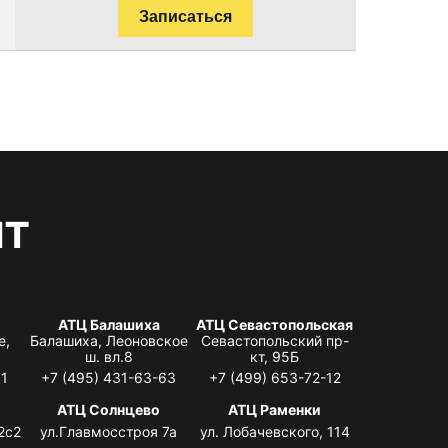
Записаться
нт
АТЦ Балашиха
АТЦ Севастопольская
е,
Балашиха, Леоновское
Севастопольский пр-
ш. вл.8
кт, 95Б
31
+7 (495) 431-63-63
+7 (499) 653-72-12
АТЦ Солнцево
АТЦ Раменки
2с2
ул.Главмосстроя 7а
ул. Лобачевского, 114