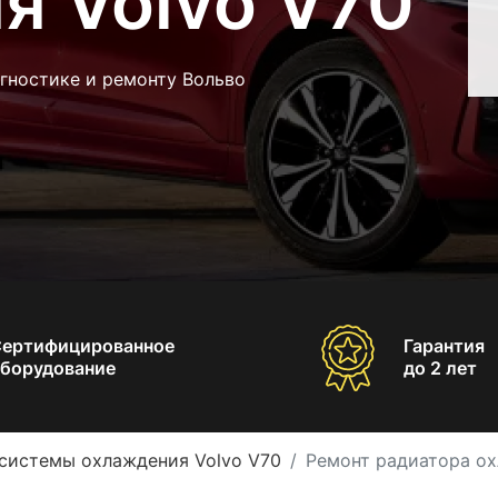
я Volvo V70
гностике и ремонту Вольво
Сертифицированное
Гарантия
борудование
до 2 лет
системы охлаждения Volvo V70
Ремонт радиатора ох