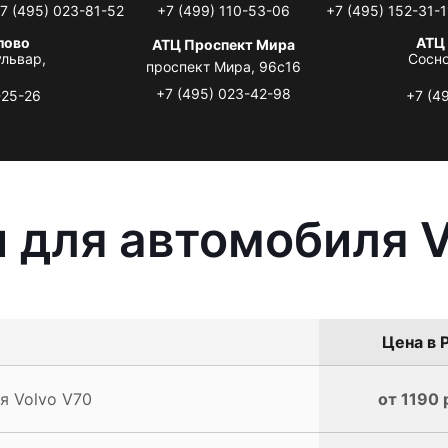
7 (495) 023-81-52
+7 (499) 110-53-06
+7 (495) 152-31-1
лово
АТЦ
АТЦ Проспект Мира
львар,
Сосно
проспект Мира, 96с16
+7 (495) 023-42-98
-25-26
+7 (4
 для автомобиля V
Цена в 
я Volvo V70
от 1190 