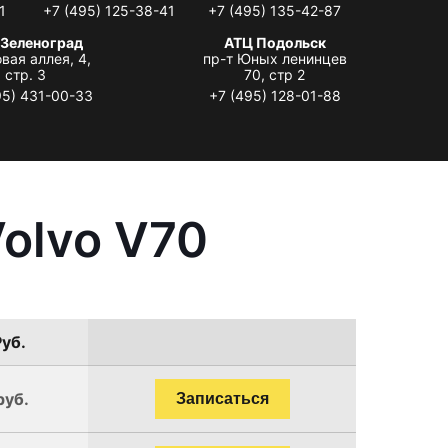
1
+7 (495) 125-38-41
+7 (495) 135-42-87
 Зеленоград
АТЦ Подольск
вая аллея, 4,
пр-т Юных ленинцев
стр. 3
70, стр 2
95) 431-00-33
+7 (495) 128-01-88
olvo V70
Руб.
руб.
Записаться