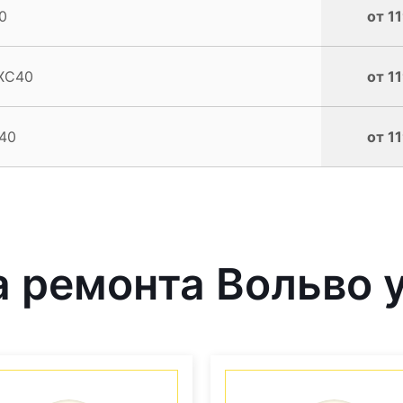
0
от 1
 XC40
от 1
40
от 1
 ремонта Вольво у