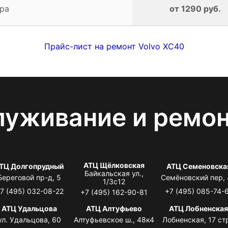
ра
от 1290 руб.
Прайс-лист на ремонт Volvo XC40
луживание и ремо
АТЦ Щёлковская
ТЦ Долгопрудный
АТЦ Семеновска
Байкальская ул.,
Береговой пр-д, 5
Семёновский пер,
1/3с12
7 (495) 032-08-22
+7 (495) 085-74-
+7 (495) 162-90-81
АТЦ Удальцова
АТЦ Алтуфьево
АТЦ Лобненска
ул. Удальцова, 60
Алтуфьевское ш., 48к4
Лобненская, 17 стр