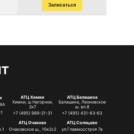
Записаться
нт
АТЦ Химки
АТЦ Балашиха
я
Химки, ш Нагорное,
Балашиха, Леоновское
 4А
2к7
ш. вл.8
61
+7 (495) 989-21-31
+7 (495) 431-63-63
я
АТЦ Очаково
АТЦ Солнцево
.1
Очаковское ш., 10к2с2
ул.Главмосстроя 7а