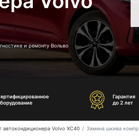
ера Volvo
гностике и ремонту Вольво
Сертифицированное
Гарантия
борудование
до 2 лет
т автокондиционера Volvo XC40
Замена шкива компр