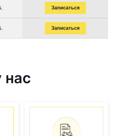
б.
Записаться
б.
Записаться
 нас