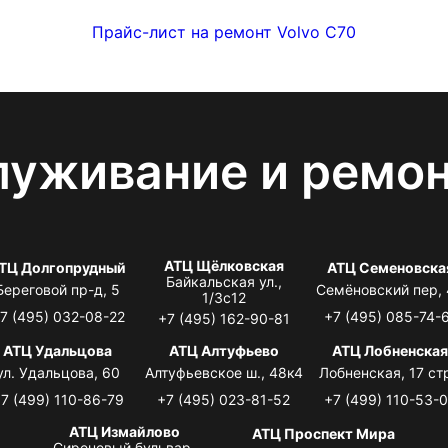
Прайс-лист на ремонт Volvo C70
луживание и ремо
АТЦ Щёлковская
ТЦ Долгопрудный
АТЦ Семеновска
Байкальская ул.,
Береговой пр-д, 5
Семёновский пер,
1/3с12
7 (495) 032-08-22
+7 (495) 085-74-
+7 (495) 162-90-81
АТЦ Удальцова
АТЦ Алтуфьево
АТЦ Лобненска
ул. Удальцова, 60
Алтуфьевское ш., 48к4
Лобненская, 17 стр
7 (499) 110-86-79
+7 (495) 023-81-52
+7 (499) 110-53-
АТЦ Измайлово
АТЦ Проспект Мира
Сиреневый бульвар,