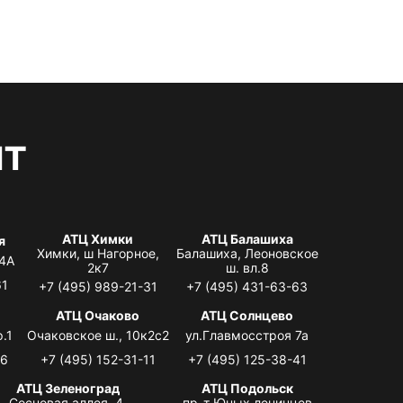
нт
АТЦ Химки
АТЦ Балашиха
я
Химки, ш Нагорное,
Балашиха, Леоновское
 4А
2к7
ш. вл.8
61
+7 (495) 989-21-31
+7 (495) 431-63-63
я
АТЦ Очаково
АТЦ Солнцево
.1
Очаковское ш., 10к2с2
ул.Главмосстроя 7а
06
+7 (495) 152-31-11
+7 (495) 125-38-41
АТЦ Зеленоград
АТЦ Подольск
Сосновая аллея, 4,
пр-т Юных ленинцев