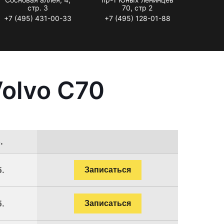
стр. 3
70, стр 2
+7 (495) 431-00-33
+7 (495) 128-01-88
olvo C70
.
б.
Записаться
б.
Записаться