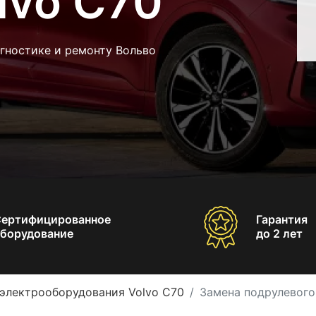
lvo C70
гностике и ремонту Вольво
Сертифицированное
Гарантия
борудование
до 2 лет
электрооборудования Volvo C70
Замена подрулевого