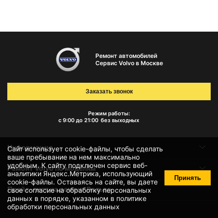
Ремонт автомобилей
Сервис Volvo в Москве
Заказать звонок
Режим работы:
с 9:00 до 21:00
без выходных
Информация
Сайт использует cookie-файлы, чтобы сделать
ваше пребывание на нем максимально
удобным. К cайту подключен сервис веб-
Ремонт Volvo по моделям
аналитики Яндекс.Метрика, использующий
Принять
cookie-файлы
. Оставаясь на сайте, вы даете
Прайс-лист на ремонт Вольво
свое
согласие на обработку персональных
данных
в порядке, указанном в
политике
обработки персональных данных