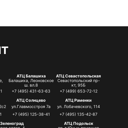
нт
АТЦ Балашиха
АТЦ Севастопольская
е,
Балашиха, Леоновское
Севастопольский пр-
ш. вл.8
кт, 95Б
31
+7 (495) 431-63-63
+7 (499) 653-72-12
АТЦ Солнцево
АТЦ Раменки
2с2
ул.Главмосстроя 7а
ул. Лобачевского, 114
1
+7 (495) 125-38-41
+7 (495) 135-42-87
 Зеленоград
АТЦ Подольск
вая аллея, 4,
пр-т Юных ленинцев