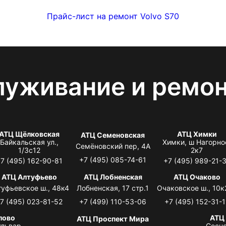
Прайс-лист на ремонт Volvo S70
луживание и ремо
АТЦ Щёлковская
АТЦ Химки
АТЦ Семеновская
Байкальская ул.,
Химки, ш Нагорно
Семёновский пер, 4А
1/3с12
2к7
+7 (495) 085-74-61
7 (495) 162-90-81
+7 (495) 989-21-
АТЦ Алтуфьево
АТЦ Лобненская
АТЦ Очаково
туфьевское ш., 48к4
Лобненская, 17 стр.1
Очаковское ш., 10к
7 (495) 023-81-52
+7 (499) 110-53-06
+7 (495) 152-31-1
лово
АТЦ
АТЦ Проспект Мира
львар,
Сосно