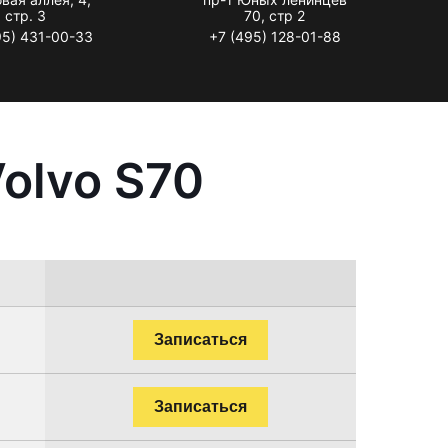
стр. 3
70, стр 2
95) 431-00-33
+7 (495) 128-01-88
olvo S70
Записаться
Записаться