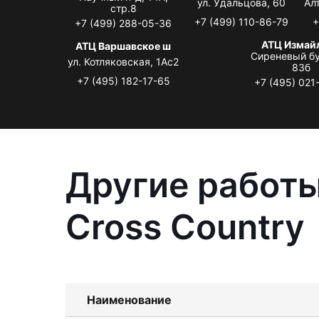
ул. Удальцова, 60
Ал
стр.8
+7 (499) 110-86-79
+
+7 (499) 288-05-36
АТЦ Измай
АТЦ Варшавское ш
Сиреневый бу
ул. Котляковская, 1Ас2
83б
+7 (495) 182-17-65
+7 (495) 021
Другие работы
Cross Country
Наименование