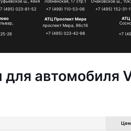
туфьевское ш., 48к4
Лобненская, 17 стр.1
Очаковское ш., 10к
7 (495) 023-81-52
+7 (499) 110-53-06
+7 (495) 152-31-1
лово
АТЦ
АТЦ Проспект Мира
львар,
Сосно
проспект Мира, 96с16
+7 (495) 023-42-98
-25-26
+7 (4
 для автомобиля V
Цена