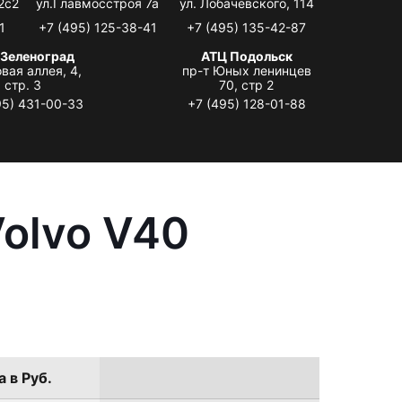
2с2
ул.Главмосстроя 7а
ул. Лобачевского, 114
1
+7 (495) 125-38-41
+7 (495) 135-42-87
 Зеленоград
АТЦ Подольск
вая аллея, 4,
пр-т Юных ленинцев
стр. 3
70, стр 2
95) 431-00-33
+7 (495) 128-01-88
olvo V40
 в Руб.