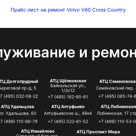
Прайс-лист на ремонт Volvo V60 Cross Country
луживание и ремо
АТЦ Щёлковская
ТЦ Долгопрудный
АТЦ Семеновска
Байкальская ул.,
Береговой пр-д, 5
Семёновский пер,
1/3с12
7 (495) 032-08-22
+7 (495) 085-74-
+7 (495) 162-90-81
АТЦ Удальцова
АТЦ Алтуфьево
АТЦ Лобненска
ул. Удальцова, 60
Алтуфьевское ш., 48к4
Лобненская, 17 стр
7 (499) 110-86-79
+7 (495) 023-81-52
+7 (499) 110-53-
АТЦ Измайлово
АТЦ Проспект Мира
Сиреневый бульвар,