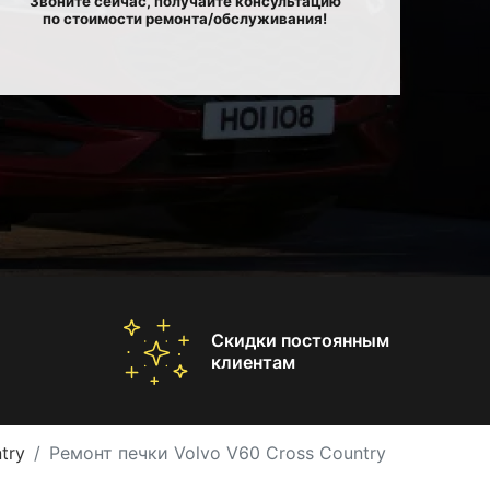
Звоните сейчас, получайте консультацию
по стоимости ремонта/обслуживания!
Скидки постоянным
клиентам
try
Ремонт печки Volvo V60 Cross Country