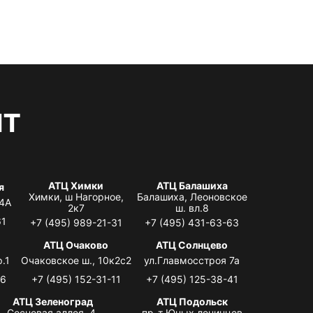
нт
АТЦ Химки
АТЦ Балашиха
я
Химки, ш Нагорное,
Балашиха, Леоновское
 4А
2к7
ш. вл.8
61
+7 (495) 989-21-31
+7 (495) 431-63-63
я
АТЦ Очаково
АТЦ Солнцево
.1
Очаковское ш., 10к2с2
ул.Главмосстроя 7а
06
+7 (495) 152-31-11
+7 (495) 125-38-41
АТЦ Зеленоград
АТЦ Подольск
Сосновая аллея, 4,
пр-т Юных ленинцев