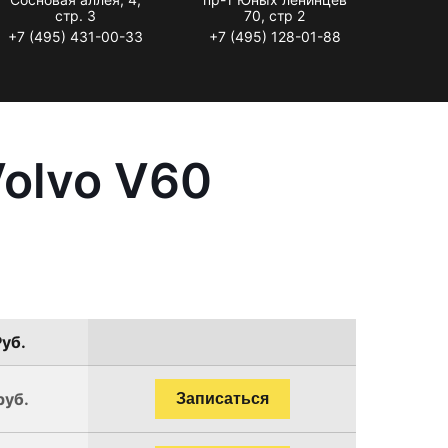
стр. 3
70, стр 2
+7 (495) 431-00-33
+7 (495) 128-01-88
olvo V60
Руб.
руб.
Записаться