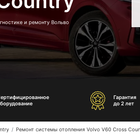
Country
гностике и ремонту Вольво
Сертифицированное
Гарантия
борудование
до 2 лет
ntry
Ремонт системы отопления Volvo V60 Cross Coun