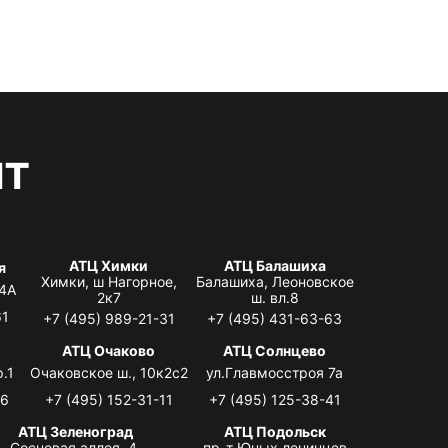
нт
АТЦ Химки
АТЦ Балашиха
я
Химки, ш Нагорное,
Балашиха, Леоновское
 4А
2к7
ш. вл.8
61
+7 (495) 989-21-31
+7 (495) 431-63-63
я
АТЦ Очаково
АТЦ Солнцево
.1
Очаковское ш., 10к2с2
ул.Главмосстроя 7а
06
+7 (495) 152-31-11
+7 (495) 125-38-41
АТЦ Зеленоград
АТЦ Подольск
Сосновая аллея, 4,
пр-т Юных ленинцев