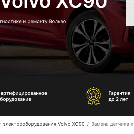
 Volvo XC90
гностике и ремонту Вольво
Сертифицированное
Гарантия
борудование
до 2 лет
т электрооборудования Volvo XC90
Замена датчика к