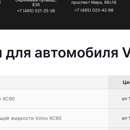
2
проспект Мира, 96с16
83б
+7 (495) 023-42-98
+7 (495) 021-25-26
 для автомобиля 
Це
o XC90
от 
щей жидкости Volvo XC90
от 