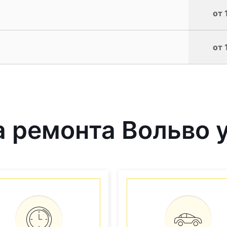
от 
от 
 ремонта Вольво у