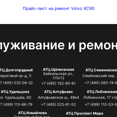
Прайс-лист на ремонт Volvo XC90
луживание и ремо
АТЦ Щёлковская
ТЦ Долгопрудный
АТЦ Семеновска
Байкальская ул.,
Береговой пр-д, 5
Семёновский пер,
1/3с12
7 (495) 032-08-22
+7 (495) 085-74-
+7 (495) 162-90-81
АТЦ Удальцова
АТЦ Алтуфьево
АТЦ Лобненска
ул. Удальцова, 60
Алтуфьевское ш., 48к4
Лобненская, 17 стр
7 (499) 110-86-79
+7 (495) 023-81-52
+7 (499) 110-53-
АТЦ Измайлово
АТЦ Проспект Мира
Сиреневый бульвар,