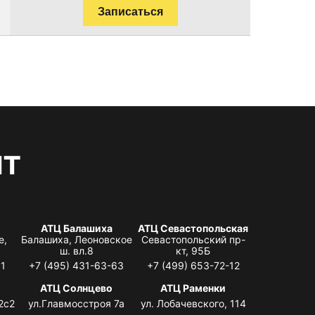
Записаться
нт
АТЦ Балашиха
АТЦ Севастопольская
е,
Балашиха, Леоновское
Севастопольский пр-
ш. вл.8
кт, 95Б
31
+7 (495) 431-63-63
+7 (499) 653-72-12
АТЦ Солнцево
АТЦ Раменки
2с2
ул.Главмосстроя 7а
ул. Лобачевского, 114