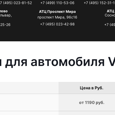
7 (495) 023-81-52
+7 (499) 110-53-06
+7 (495) 152-31-1
лово
АТЦ
АТЦ Проспект Мира
львар,
Сосно
проспект Мира, 96с16
+7 (495) 023-42-98
-25-26
+7 (4
 для автомобиля 
Цена в Руб.
от 1190 руб.