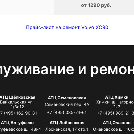
от 1290 руб.
Прайс-лист на ремонт Volvo XC90
луживание и ремо
АТЦ Щёлковская
АТЦ Химки
АТЦ Семеновская
Байкальская ул.,
Химки, ш Нагорно
Семёновский пер, 4А
1/3с12
2к7
+7 (495) 085-74-61
7 (495) 162-90-81
+7 (495) 989-21-
АТЦ Алтуфьево
АТЦ Лобненская
АТЦ Очаково
туфьевское ш., 48к4
Лобненская, 17 стр.1
Очаковское ш., 10к