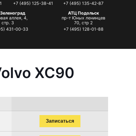
1
+7 (495) 125-38-41
+7 (495) 135-42-87
 Зеленоград
АТЦ Подольск
вая аллея, 4,
пр-т Юных ленинцев
стр. 3
70, стр 2
95) 431-00-33
+7 (495) 128-01-88
Volvo XC90
Записаться