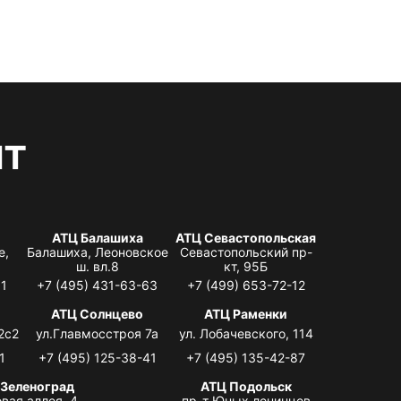
нт
АТЦ Балашиха
АТЦ Севастопольская
е,
Балашиха, Леоновское
Севастопольский пр-
ш. вл.8
кт, 95Б
31
+7 (495) 431-63-63
+7 (499) 653-72-12
АТЦ Солнцево
АТЦ Раменки
2с2
ул.Главмосстроя 7а
ул. Лобачевского, 114
1
+7 (495) 125-38-41
+7 (495) 135-42-87
 Зеленоград
АТЦ Подольск
вая аллея, 4,
пр-т Юных ленинцев