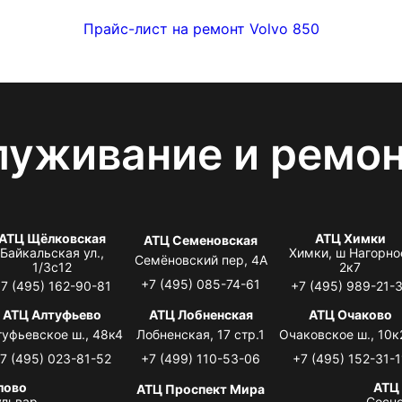
Прайс-лист на ремонт Volvo 850
луживание и ремо
АТЦ Щёлковская
АТЦ Химки
АТЦ Семеновская
Байкальская ул.,
Химки, ш Нагорно
Семёновский пер, 4А
1/3с12
2к7
+7 (495) 085-74-61
7 (495) 162-90-81
+7 (495) 989-21-
АТЦ Алтуфьево
АТЦ Лобненская
АТЦ Очаково
туфьевское ш., 48к4
Лобненская, 17 стр.1
Очаковское ш., 10к
7 (495) 023-81-52
+7 (499) 110-53-06
+7 (495) 152-31-1
лово
АТЦ
АТЦ Проспект Мира
львар,
Сосно