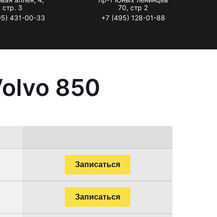
стр. 3
70, стр 2
95) 431-00-33
+7 (495) 128-01-88
olvo 850
Записаться
Записаться