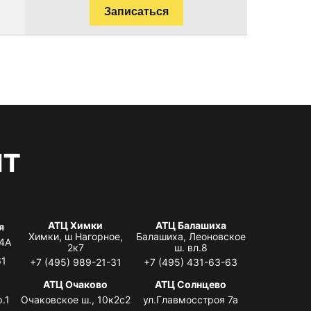
Записаться
нт
АТЦ Химки
АТЦ Балашиха
я
Химки, ш Нагорное,
Балашиха, Леоновское
 4А
2к7
ш. вл.8
61
+7 (495) 989-21-31
+7 (495) 431-63-63
я
АТЦ Очаково
АТЦ Солнцево
.1
Очаковское ш., 10к2с2
ул.Главмосстроя 7а