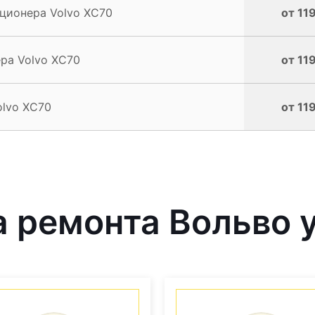
ционера Volvo XC70
от 11
ра Volvo XC70
от 11
olvo XC70
от 11
 ремонта Вольво у