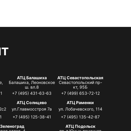
нт
АТЦ Балашиха
АТЦ Севастопольская
е,
Балашиха, Леоновское
Севастопольский пр-
ш. вл.8
кт, 95Б
31
+7 (495) 431-63-63
+7 (499) 653-72-12
АТЦ Солнцево
АТЦ Раменки
2с2
ул.Главмосстроя 7а
ул. Лобачевского, 114
1
+7 (495) 125-38-41
+7 (495) 135-42-87
 Зеленоград
АТЦ Подольск
вая аллея, 4,
пр-т Юных ленинцев