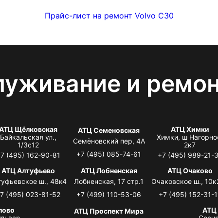
Прайс-лист на ремонт Volvo C30
луживание и ремо
АТЦ Щёлковская
АТЦ Химки
АТЦ Семеновская
Байкальская ул.,
Химки, ш Нагорно
Семёновский пер, 4А
1/3с12
2к7
+7 (495) 085-74-61
7 (495) 162-90-81
+7 (495) 989-21-
АТЦ Алтуфьево
АТЦ Лобненская
АТЦ Очаково
туфьевское ш., 48к4
Лобненская, 17 стр.1
Очаковское ш., 10к
7 (495) 023-81-52
+7 (499) 110-53-06
+7 (495) 152-31-1
лово
АТЦ
АТЦ Проспект Мира
львар,
Сосно