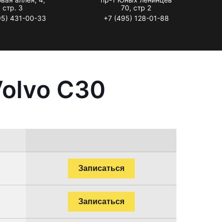
стр. 3
70, стр 2
95) 431-00-33
+7 (495) 128-01-88
olvo C30
Записаться
Записаться