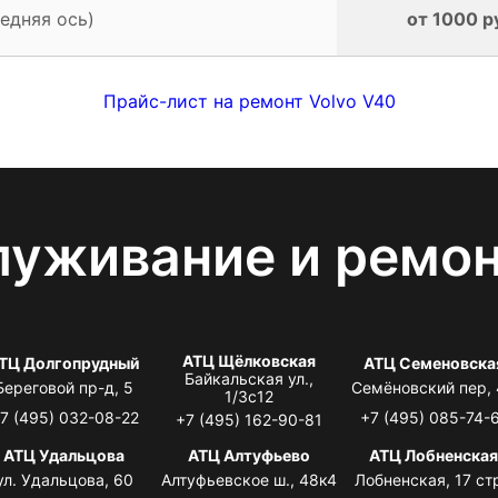
едняя ось)
от 1000 р
Прайс-лист на ремонт Volvo V40
луживание и ремо
АТЦ Щёлковская
ТЦ Долгопрудный
АТЦ Семеновска
Байкальская ул.,
Береговой пр-д, 5
Семёновский пер,
1/3с12
7 (495) 032-08-22
+7 (495) 085-74-
+7 (495) 162-90-81
АТЦ Удальцова
АТЦ Алтуфьево
АТЦ Лобненска
ул. Удальцова, 60
Алтуфьевское ш., 48к4
Лобненская, 17 стр