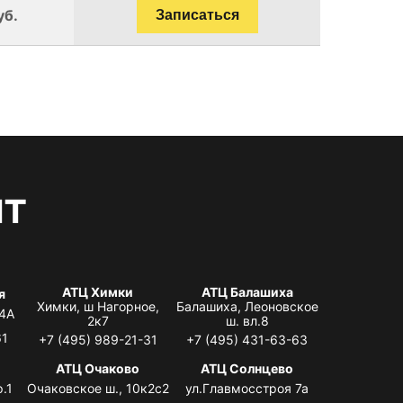
уб.
Записаться
нт
АТЦ Химки
АТЦ Балашиха
я
Химки, ш Нагорное,
Балашиха, Леоновское
 4А
2к7
ш. вл.8
61
+7 (495) 989-21-31
+7 (495) 431-63-63
я
АТЦ Очаково
АТЦ Солнцево
.1
Очаковское ш., 10к2с2
ул.Главмосстроя 7а