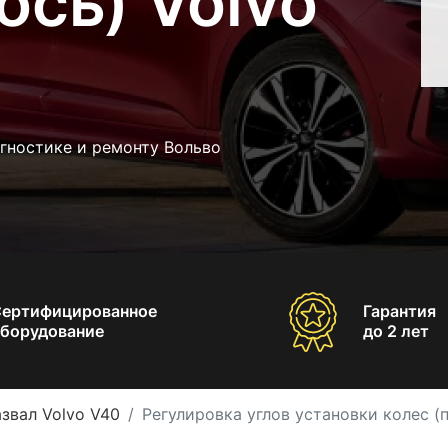
ось) Volvo
гностике и ремонту Вольво
Сертифицированное
Гарантия
борудование
до 2 лет
звал Volvo V40
Регулировка углов установки колес (