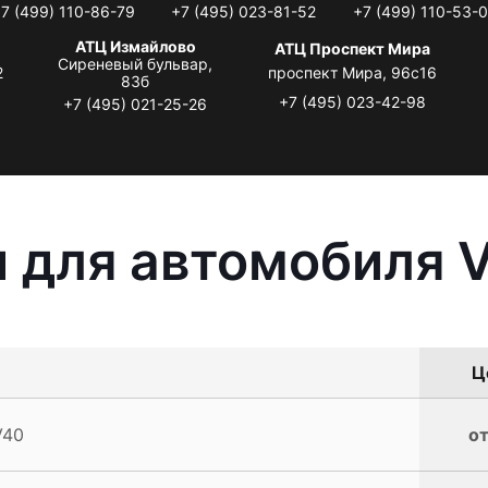
7 (499) 110-86-79
+7 (495) 023-81-52
+7 (499) 110-53-
АТЦ Измайлово
АТЦ Проспект Мира
Сиреневый бульвар,
2
проспект Мира, 96с16
83б
+7 (495) 023-42-98
+7 (495) 021-25-26
 для автомобиля V
Ц
V40
от